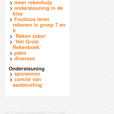
meer rekenhulp
ondersteuning in de
klas
Foutloos leren
rekenen in groep 7 en
8
‘Reken zeker’
‘Het Grote
Rekenboek’
pabo
diversen
Ondersteuning
sponsoren
comité van
aanbeveling
copyright:
stichting goed rekenonderwijs
(content) &
irene