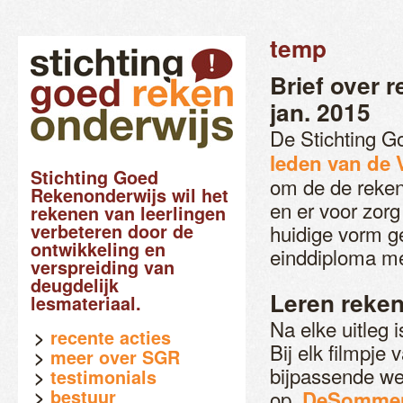
temp
Brief over 
jan. 2015
De Stichting G
leden van de
Stichting Goed
om de de reken
Rekenonderwijs wil het
en er voor zorg
rekenen van leerlingen
verbeteren door de
huidige vorm g
ontwikkeling en
einddiploma me
verspreiding van
deugdelijk
Leren reke
lesmateriaal.
Na elke uitleg 
recente acties
Bij elk filmpje
meer over SGR
bijpassende we
testimonials
bestuur
op
DeSommenf