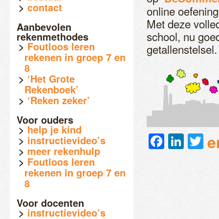
contact
online oefening
Met deze volle
Aanbevolen
school, nu goed
rekenmethodes
Foutloos leren
getallenstelsel.
rekenen in groep 7 en
8
‘Het Grote
Rekenboek’
‘Reken zeker’
Voor ouders
help je kind
Faceb
Link
Tw
e
instructievideo’s
meer rekenhulp
Foutloos leren
rekenen in groep 7 en
8
Voor docenten
instructievideo’s