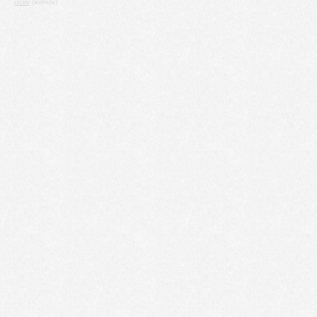
cecile
(website)