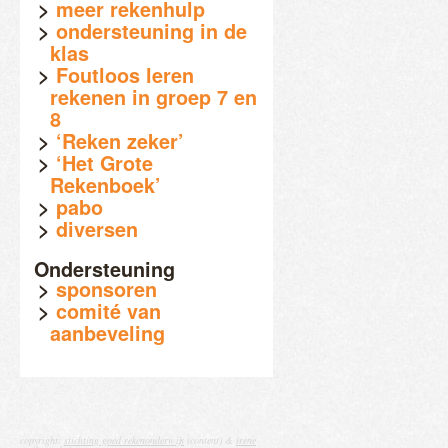
meer rekenhulp
ondersteuning in de
klas
Foutloos leren
rekenen in groep 7 en
8
‘Reken zeker’
‘Het Grote
Rekenboek’
pabo
diversen
Ondersteuning
sponsoren
comité van
aanbeveling
copyright:
stichting goed rekenonderwijs
(content) &
irene