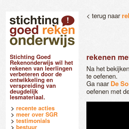
< terug naar
re
rekenen met
Stichting Goed
Rekenonderwijs wil het
Na het bekijke
rekenen van leerlingen
verbeteren door de
te oefenen.
ontwikkeling en
Ga naar
De So
verspreiding van
oefenen met de
deugdelijk
lesmateriaal.
recente acties
meer over SGR
testimonials
bestuur