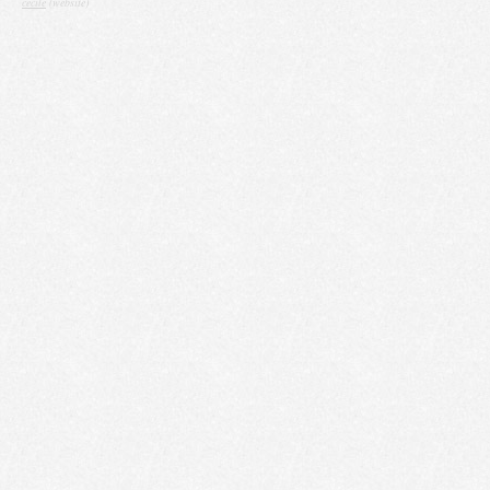
cecile
(website)