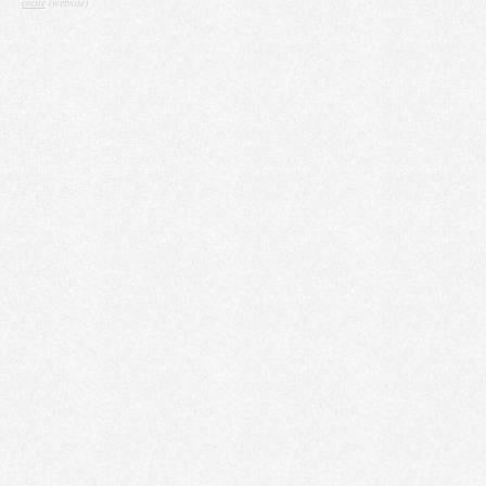
cecile
(website)