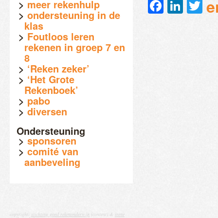
Faceb
Link
Tw
e
meer rekenhulp
ondersteuning in de
klas
Foutloos leren
rekenen in groep 7 en
8
‘Reken zeker’
‘Het Grote
Rekenboek’
pabo
diversen
Ondersteuning
sponsoren
comité van
aanbeveling
copyright:
stichting goed rekenonderwijs
(content) &
irene