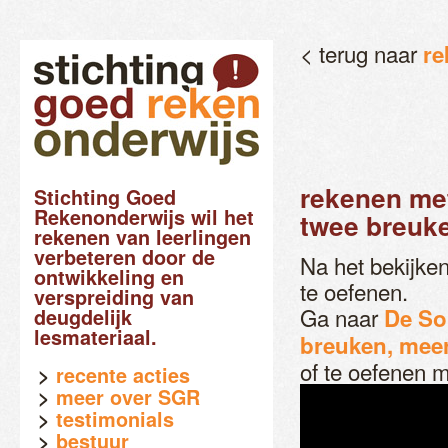
< terug naar
re
rekenen me
Stichting Goed
Rekenonderwijs wil het
twee breuk
rekenen van leerlingen
verbeteren door de
Na het bekijke
ontwikkeling en
te oefenen.
verspreiding van
Ga naar
De So
deugdelijk
lesmateriaal.
breuken, mee
of te oefenen 
recente acties
meer over SGR
testimonials
bestuur