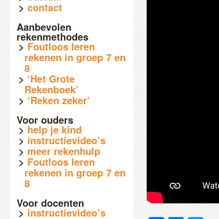
contact
Aanbevolen
rekenmethodes
Foutloos leren
rekenen in groep 7 en
8
‘Het Grote
Rekenboek’
‘Reken zeker’
Voor ouders
help je kind
instructievideo’s
meer rekenhulp
Foutloos leren
rekenen in groep 7 en
8
Voor docenten
instructievideo’s