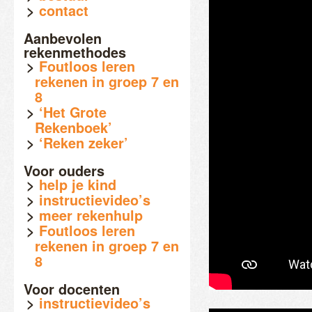
contact
Aanbevolen
rekenmethodes
Foutloos leren
rekenen in groep 7 en
8
‘Het Grote
Rekenboek’
‘Reken zeker’
Voor ouders
help je kind
instructievideo’s
meer rekenhulp
Foutloos leren
rekenen in groep 7 en
8
Voor docenten
instructievideo’s