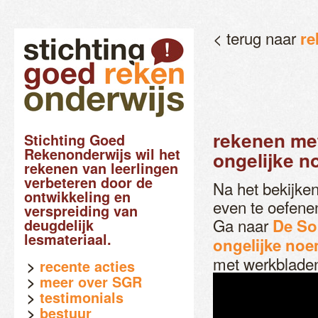
< terug naar
re
rekenen met
Stichting Goed
Rekenonderwijs wil het
ongelijke n
rekenen van leerlingen
verbeteren door de
Na het bekijke
ontwikkeling en
even te oefene
verspreiding van
Ga naar
De So
deugdelijk
lesmateriaal.
ongelijke noe
met werkbladen
recente acties
meer over SGR
testimonials
bestuur