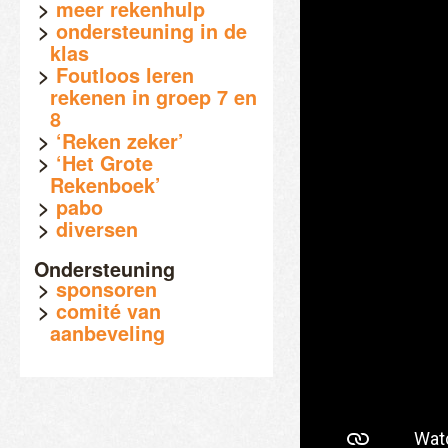
meer rekenhulp
ondersteuning in de
klas
Foutloos leren
rekenen in groep 7 en
8
‘Reken zeker’
‘Het Grote
Rekenboek’
pabo
diversen
Ondersteuning
sponsoren
comité van
aanbeveling