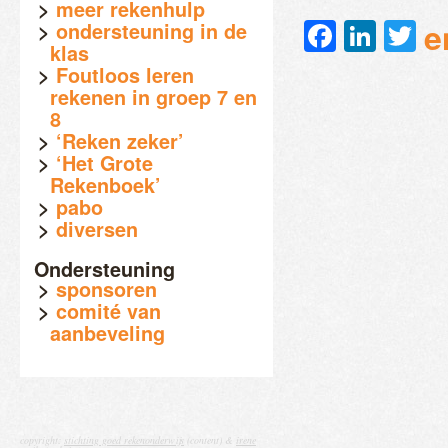
meer rekenhulp
Faceb
Link
Tw
e
ondersteuning in de
klas
Foutloos leren
rekenen in groep 7 en
8
‘Reken zeker’
‘Het Grote
Rekenboek’
pabo
diversen
Ondersteuning
sponsoren
comité van
aanbeveling
copyright:
stichting goed rekenonderwijs
(content) &
irene