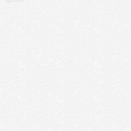
cecile
(website)