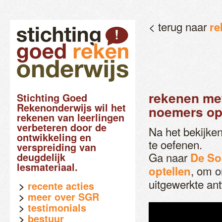
< terug naar
re
rekenen met
Stichting Goed
Rekenonderwijs wil het
noemers op
rekenen van leerlingen
verbeteren door de
Na het bekijke
ontwikkeling en
te oefenen.
verspreiding van
Ga naar
De So
deugdelijk
lesmateriaal.
, om o
optellen
uitgewerkte an
recente acties
meer over SGR
testimonials
bestuur