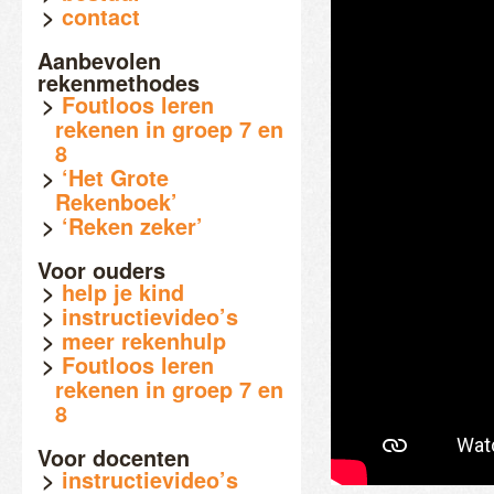
contact
Aanbevolen
rekenmethodes
Foutloos leren
rekenen in groep 7 en
8
‘Het Grote
Rekenboek’
‘Reken zeker’
Voor ouders
help je kind
instructievideo’s
meer rekenhulp
Foutloos leren
rekenen in groep 7 en
8
Voor docenten
instructievideo’s