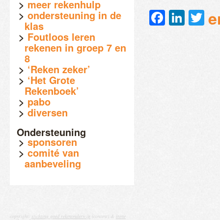
meer rekenhulp
Faceb
Link
Tw
e
ondersteuning in de
klas
Foutloos leren
rekenen in groep 7 en
8
‘Reken zeker’
‘Het Grote
Rekenboek’
pabo
diversen
Ondersteuning
sponsoren
comité van
aanbeveling
copyright:
stichting goed rekenonderwijs
(content) &
irene