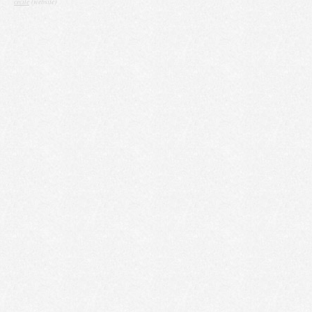
cecile
(website)