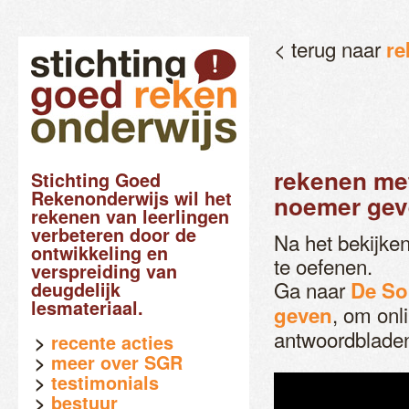
< terug naar
re
rekenen met
Stichting Goed
Rekenonderwijs wil het
noemer ge
rekenen van leerlingen
verbeteren door de
Na het bekijke
ontwikkeling en
te oefenen.
verspreiding van
Ga naar
De So
deugdelijk
lesmateriaal.
, om onl
geven
antwoordblade
recente acties
meer over SGR
testimonials
bestuur