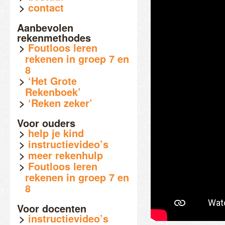
contact
Aanbevolen
rekenmethodes
Foutloos leren
rekenen in groep 7 en
8
‘Het Grote
Rekenboek’
‘Reken zeker’
Voor ouders
help je kind
instructievideo’s
meer rekenhulp
Foutloos leren
rekenen in groep 7 en
8
Voor docenten
instructievideo’s