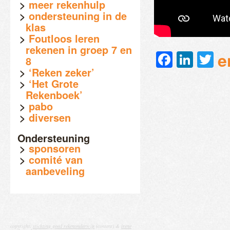
meer rekenhulp
ondersteuning in de
klas
Foutloos leren
rekenen in groep 7 en
Faceb
Link
Tw
e
8
‘Reken zeker’
‘Het Grote
Rekenboek’
pabo
diversen
Ondersteuning
sponsoren
comité van
aanbeveling
copyright:
stichting goed rekenonderwijs
(content) &
irene