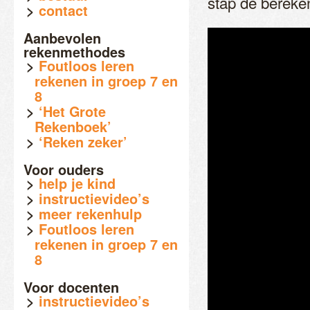
stap de bereken
contact
Aanbevolen
rekenmethodes
Foutloos leren
rekenen in groep 7 en
8
‘Het Grote
Rekenboek’
‘Reken zeker’
Voor ouders
help je kind
instructievideo’s
meer rekenhulp
Foutloos leren
rekenen in groep 7 en
8
Voor docenten
instructievideo’s