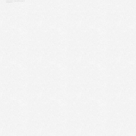
cecile
(website)