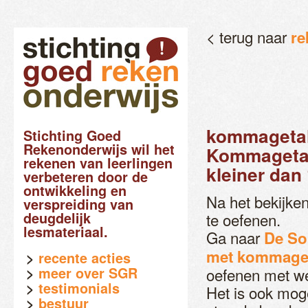
< terug naar
re
kommagetal
Stichting Goed
Rekenonderwijs wil het
Kommagetal
rekenen van leerlingen
kleiner dan
verbeteren door de
ontwikkeling en
Na het bekijke
verspreiding van
deugdelijk
te oefenen.
lesmateriaal.
Ga naar
De So
met kommageta
recente acties
meer over SGR
oefenen met we
testimonials
Het is ook mog
bestuur