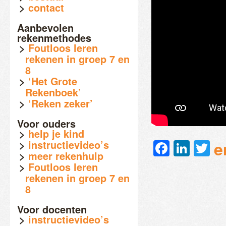
contact
Aanbevolen
rekenmethodes
Foutloos leren
rekenen in groep 7 en
8
‘Het Grote
Rekenboek’
‘Reken zeker’
Voor ouders
help je kind
Faceb
Link
Tw
e
instructievideo’s
meer rekenhulp
Foutloos leren
rekenen in groep 7 en
8
Voor docenten
instructievideo’s