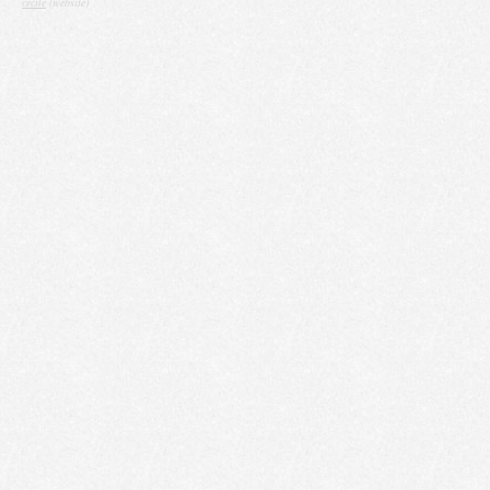
cecile
(website)