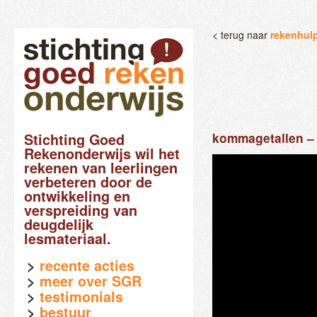
< terug naar
rekenhul
Stichting Goed
kommagetallen – i
Rekenonderwijs wil het
rekenen van leerlingen
verbeteren door de
ontwikkeling en
verspreiding van
deugdelijk
lesmateriaal.
recente acties
meer over SGR
testimonials
bestuur