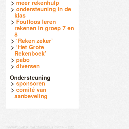
meer rekenhulp
ondersteuning in de
klas
Foutloos leren
rekenen in groep 7 en
8
‘Reken zeker’
‘Het Grote
Rekenboek’
pabo
diversen
Ondersteuning
sponsoren
comité van
aanbeveling
copyright:
stichting goed rekenonderwijs
(content) &
irene