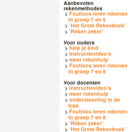
Aanbevolen
rekenmethodes
Foutloos leren rekenen
in groep 7 en 8
‘Het Grote Rekenboek’
‘Reken zeker’
Voor ouders
help je kind
instructievideo’s
meer rekenhulp
Foutloos leren rekenen
in groep 7 en 8
Voor docenten
instructievideo’s
meer rekenhulp
ondersteuning in de
klas
Foutloos leren rekenen
in groep 7 en 8
‘Reken zeker’
‘Het Grote Rekenboek’