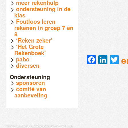
meer rekenhulp
ondersteuning in de
klas
Foutloos leren
rekenen in groep 7 en
8
‘Reken zeker’
‘Het Grote
Rekenboek’
Faceb
Link
Tw
e
pabo
diversen
Ondersteuning
sponsoren
comité van
aanbeveling
copyright:
stichting goed rekenonderwijs
(content) &
irene