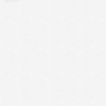
cecile
(website)