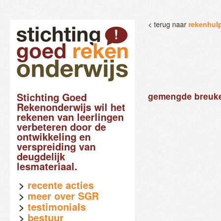
< terug naar
rekenhul
Stichting Goed
gemengde breuke
Rekenonderwijs wil het
rekenen van leerlingen
verbeteren door de
ontwikkeling en
verspreiding van
deugdelijk
lesmateriaal.
recente acties
meer over SGR
testimonials
bestuur