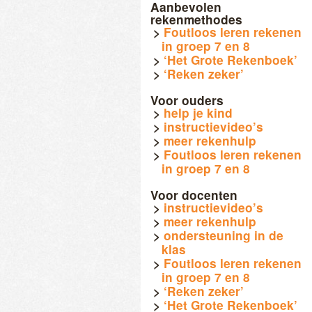
Aanbevolen
rekenmethodes
Foutloos leren rekenen
in groep 7 en 8
‘Het Grote Rekenboek’
‘Reken zeker’
Voor ouders
help je kind
instructievideo’s
meer rekenhulp
Foutloos leren rekenen
in groep 7 en 8
Voor docenten
instructievideo’s
meer rekenhulp
ondersteuning in de
klas
Foutloos leren rekenen
in groep 7 en 8
‘Reken zeker’
‘Het Grote Rekenboek’