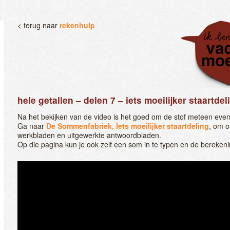
< terug naar
rekenhulp
hele getallen – delen 7 – iets moeilijker staartde
Na het bekijken van de video is het goed om de stof meteen even
Ga naar
De Sommenfabriek, Iets moeilijker staartdeling
, om o
werkbladen en uitgewerkte antwoordbladen.
Op die pagina kun je ook zelf een som in te typen en de berekeni