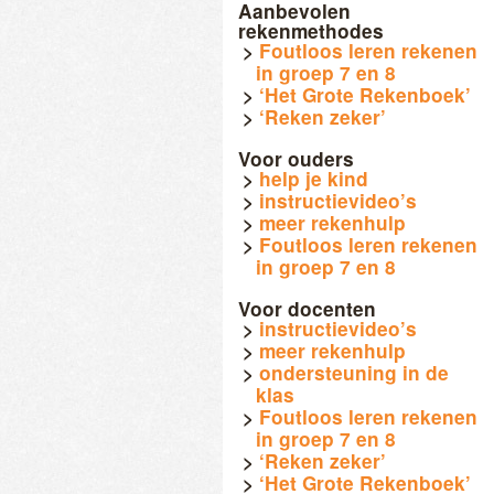
Aanbevolen
rekenmethodes
Foutloos leren rekenen
in groep 7 en 8
‘Het Grote Rekenboek’
‘Reken zeker’
Voor ouders
help je kind
instructievideo’s
meer rekenhulp
Foutloos leren rekenen
in groep 7 en 8
Voor docenten
instructievideo’s
meer rekenhulp
ondersteuning in de
klas
Foutloos leren rekenen
in groep 7 en 8
‘Reken zeker’
‘Het Grote Rekenboek’