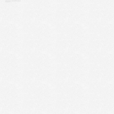
cecile
(website)