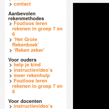
contact
Aanbevolen
rekenmethodes
Foutloos leren
rekenen in groep 7 en
8
‘Het Grote
Rekenboek’
‘Reken zeker’
Voor ouders
help je kind
instructievideo’s
meer rekenhulp
Foutloos leren
rekenen in groep 7 en
8
Voor docenten
instructievideo’s