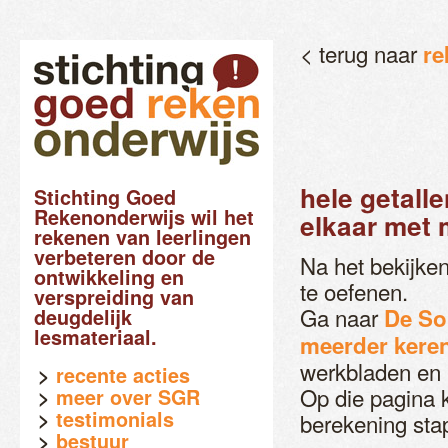
< terug naar
re
hele getall
Stichting Goed
Rekenonderwijs wil het
elkaar met 
rekenen van leerlingen
verbeteren door de
Na het bekijke
ontwikkeling en
te oefenen.
verspreiding van
Ga naar
De So
deugdelijk
lesmateriaal.
meerder keren
werkbladen en 
recente acties
Op die pagina k
meer over SGR
testimonials
berekening stap
bestuur